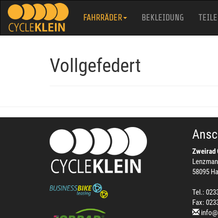
FAHRRÄDER
BEKLEIDUNG
TEILE
Vollgefedert
Ansch
Zweirad 
Lenzman
58095 H
Tel.: 023
Fax: 023
info@