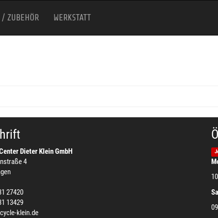
 / ZUBEHÖR
WERKSTATT
rift
Ö
Center Dieter Klein GmbH
J
nstraße 4
Mo
agen
10
31 27420
S
31 13429
09
cycle-klein.de